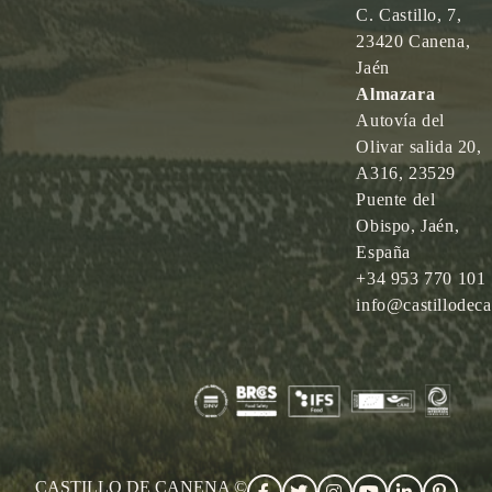
C. Castillo, 7,
23420 Canena,
Jaén
Almazara
Autovía del
Olivar salida 20,
A316, 23529
Puente del
Obispo, Jaén,
España
+34 953 770 101
info@castillodec
CASTILLO DE CANENA ©