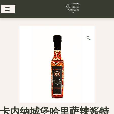
Skip
to
content
🔍
卡内纳城堡哈里萨辣酱特