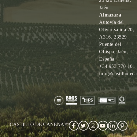
23420 Canena,
Jaén
Almazara
Autovía del
Olivar salida 20,
A316, 23529
Puente del
Obispo, Jaén,
España
+34 953 770 101
info@castillodec
CASTILLO DE CANENA ©