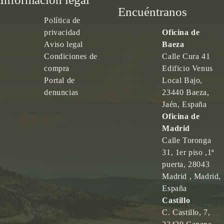
Encuéntranos
Política de
privacidad
Oficina de
Aviso legal
Baeza
Condiciones de
Calle Cura 41
compra
Edificio Venus
Portal de
Local Bajo,
denuncias
23440 Baeza,
Jaén, España
Oficina de
Madrid
Calle Toronga
31, 1er piso ,1ª
puerta, 28043
Madrid , Madrid,
España
Castillo
C. Castillo, 7,