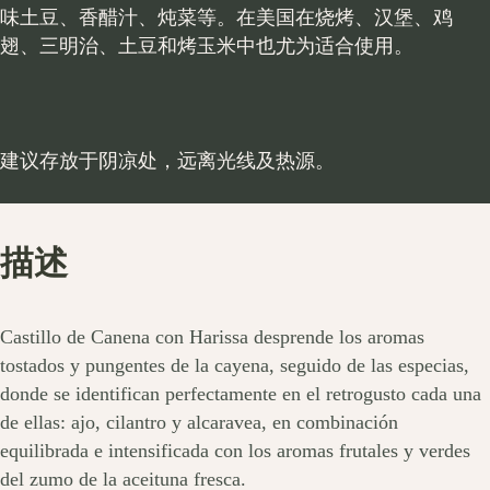
味土豆、香醋汁、炖菜等。在美国在烧烤、汉堡、鸡
翅、三明治、土豆和烤玉米中也尤为适合使用。
建议存放于阴凉处，远离光线及热源。
描述
Castillo de Canena con Harissa desprende los aromas
tostados y pungentes de la cayena, seguido de las especias,
donde se identifican perfectamente en el retrogusto cada una
de ellas: ajo, cilantro y alcaravea, en combinación
equilibrada e intensificada con los aromas frutales y verdes
del zumo de la aceituna fresca.