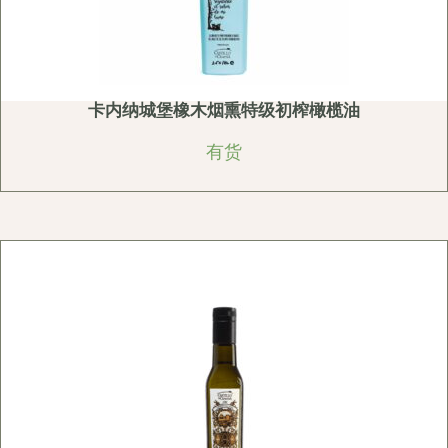
卡内纳城堡橡木烟熏特级初榨橄榄油
有货