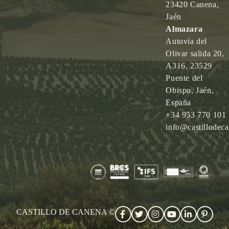
23420 Canena,
Jaén
Almazara
Autovía del
Olivar salida 20,
A316, 23529
Puente del
Obispo, Jaén,
España
+34 953 770 101
info@castillodec
CASTILLO DE CANENA ©