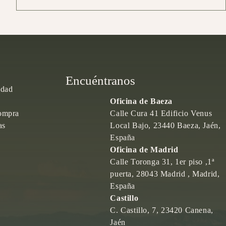
Encuéntranos
idad
Oficina de Baeza
ompra
Calle Cura 41 Edificio Venus
as
Local Bajo, 23440 Baeza, Jaén,
España
Oficina de Madrid
Calle Toronga 31, 1er piso ,1ª
puerta, 28043 Madrid , Madrid,
España
Castillo
C. Castillo, 7, 23420 Canena,
Jaén