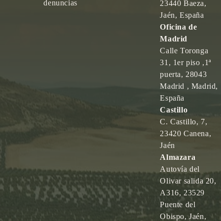
denuncias
23440 Baeza,
Jaén, España
Oficina de
Madrid
Calle Toronga
31, 1er piso ,1ª
puerta, 28043
Madrid , Madrid,
España
Castillo
C. Castillo, 7,
23420 Canena,
Jaén
Almazara
Autovía del
Olivar salida 20,
A316, 23529
Puente del
Obispo, Jaén,