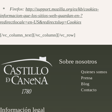
* Firefox:
http://support.mozilla.org/es/kb/cookies-
informacion-que-los-sitios-web-guardan-en-?
redirectlocale=en-US&redirectslug=Cookies
[/vc_column_text][/vc_column][/vc_row]
Sobre nosotros
Quienes somos
Prensa
Blog
Contacto
Información legal