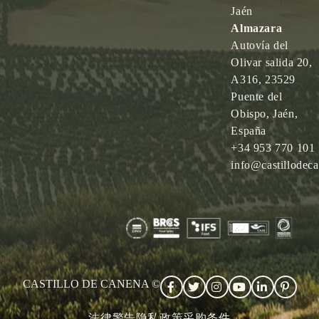
Jaén
Almazara
Autovía del
Olivar salida 20,
A316, 23529
Puente del
Obispo, Jaén,
España
+34 953 770 101
info@castillodec
CASTILLO DE CANENA ©
法律警告
隐私政策
采购条件