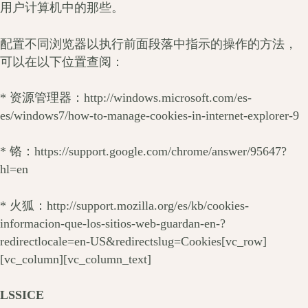
用户计算机中的那些。
配置不同浏览器以执行前面段落中指示的操作的方法，
可以在以下位置查阅：
* 资源管理器：http://windows.microsoft.com/es-
es/windows7/how-to-manage-cookies-in-internet-explorer-9
* 铬：https://support.google.com/chrome/answer/95647?
hl=en
* 火狐：http://support.mozilla.org/es/kb/cookies-
informacion-que-los-sitios-web-guardan-en-?
redirectlocale=en-US&redirectslug=Cookies[vc_row]
[vc_column][vc_column_text]
LSSICE