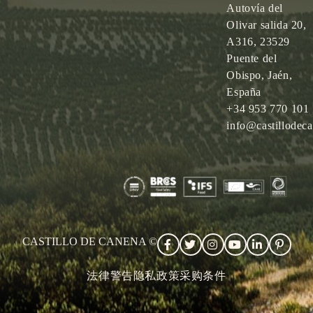
Autovía del
Olivar salida 20,
A316, 23529
Puente del
Obispo, Jaén,
España
+34 953 770 101
info@castillodec
CASTILLO DE CANENA ©
法律警告
隐私政策
采购条件