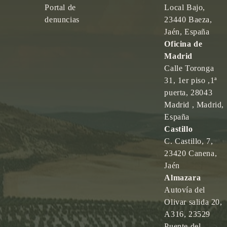
Portal de
Local Bajo,
denuncias
23440 Baeza,
Jaén, España
Oficina de
Madrid
Calle Toronga
31, 1er piso ,1ª
puerta, 28043
Madrid , Madrid,
España
Castillo
C. Castillo, 7,
23420 Canena,
Jaén
Almazara
Autovía del
Olivar salida 20,
A316, 23529
Puente del