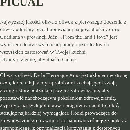
PICUAL
Najwyższej jakości oliwa z oliwek z pierwszego tłoczenia z
oliwek odmiany picual uprawianej na posiadłości Cortijo
Guadiana w prowincji Jaén. „From the land I love” jest
wynikiem dobrze wykonanej pracy i jest idealny do
wszystkich zastosowań w Twojej kuchni.
Dbamy o ziemię, aby dbać o Ciebie.
Oliwa z oliwek De la Tierra que Amo jest ukłonem w stronę
osób, które tak jak my są rolnikami kochającymi swoją
ziemię i które podzielają szczere zobowiązanie, aby
pozostawić nadchodzącym pokoleniom zdrową ziemię.
Żyjemy z naszych pól upraw i pragniemy nadal to robić,
stosując najbardziej wymagające środki prowadzące do
zrównoważonego rozwoju oraz najnowocześniejsze praktyki
agronomiczne, z optymalizacją korzystania z dostępnych