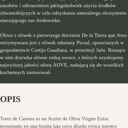
zasobów i odrzuceniem jakiegokolwiek użycia środków
chwastobójczych w celu odzyskania naturalnego ekosystemu
otaczającego nas środowiska.
Oliwa z oliwek z pierwszego tłoczenia De la Tierra que Amo
otrzymywana jest z oliwek odmiany Picual, uprawianych w
gospodarstwie Cortijo Guadiana, w prowincji Jaén. Rosnące
w nim drzewka oliwne rodzą owoce, z których uzyskujemy
najwyższej jakości oliwę AOVE, nadającą się do wszelkich
kuchennych zastosowań.
OPIS
Torre de Canena es un Aceite de Oliva Virgen Extra
presentado en una bonita lata cuyo diseño evoca nuestro