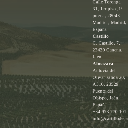
Calle Toronga
31, 1er piso ,1ª
puerta, 28043
Madrid , Madrid,
España
Castillo
C. Castillo, 7,
23420 Canena,
Jaén
Almazara
Autovía del
Olivar salida 20,
A316, 23529
Puente del
Obispo, Jaén,
España
+34 953 770 101
info@castillodec