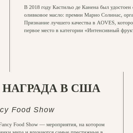
В 2018 году Кастильо де Канена был удостое
оливковое масло: премии Марио Солинас, ор
Признание лучшего качества в AOVES, которое 
первое место в категории «Интенсивный фрукт
НАГРАДА В США
ncy Food Show
Fancy Food Show — мероприятия, на котором
инки мира и вручаются самые престижные в