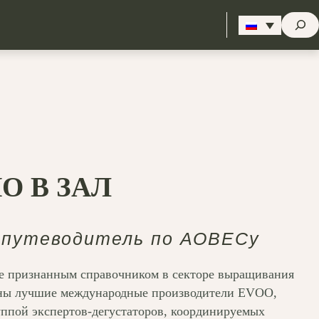
Стрем
О В ЗАЛ
 путеводитель по АОВЕСу
лее признанным справочником в секторе выращивания
ены лучшие международные производители EVOO,
ппой экспертов-дегустаторов, координируемых