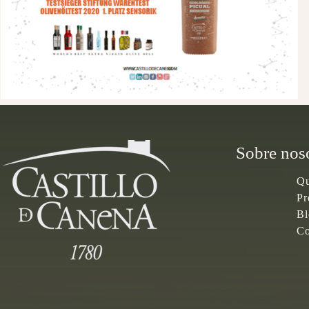
Sobre nos
Qu
Pr
Bl
Co