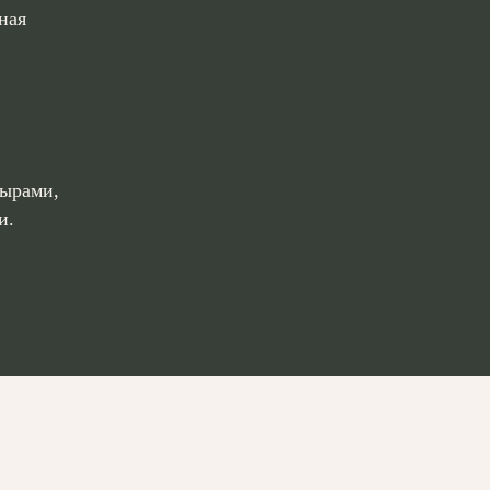
ная
сырами,
и.