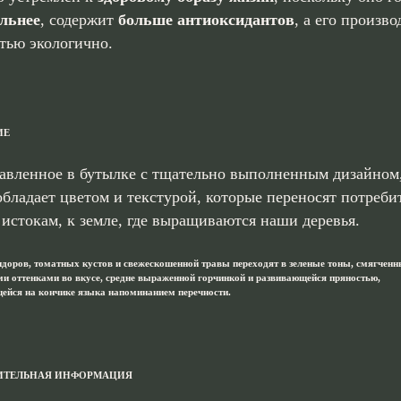
льнее
, содержит
больше антиоксидантов
, а его произво
тью экологично.
ИЕ
авленное в бутылке c тщательно выполненным дизайном,
обладает цветом и текстурой, которые переносят потреби
истокам, к земле, где выращиваются наши деревья.
доров, томатных кустов и свежескошенной травы переходят в зеленые тоны, смягченн
и оттенками во вкусе, средне выраженной горчинкой и развивающейся пряностью,
ейся на кончике языка напоминанием перечности.
ИТЕЛЬНАЯ ИНФОРМАЦИЯ