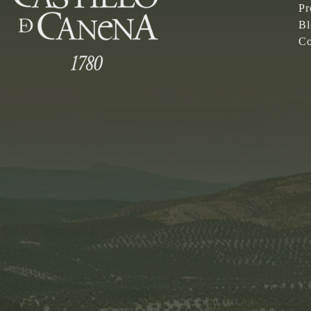
Pr
Bl
Co