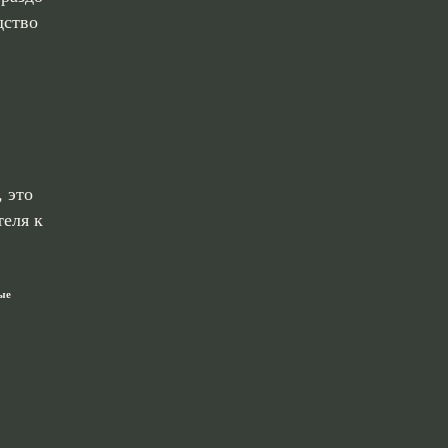
дство
 это
теля к
ые