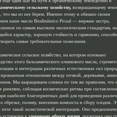
и еще один шаг на пути к органическому земледелию и
амическому сельскому хозяйству,
возвращающему земл
, что мы из нее берем. Именно этому и обязано своим
ием наше масло Biodinámico Picual — виржин экстра,
вленное по самым высоким экологическим стандартам, 
ийся характер, хорошую стойкость и гармонию, способ
творить самые требовательные пожелания.
амическое сельское хозяйство, на котором основано
одство этого бальзамического оливкового масла, стремитс
изации и интеграции различных естественных сил приро
сированным отношениям между почвой, деревьями, жив
веком. Мы выращиваем оливки по тем же правилам, что 
е римляне, соблюдая космические ритмы при составлени
аря наиболее благоприятных дней для проведения разли
по обрезке, поливу, внесению компоста и сбору плодов. Э
– итог такой холистической интеграции. Оно предназначе
то устремлен к
здоровому образу жизни
, поскольку оно г