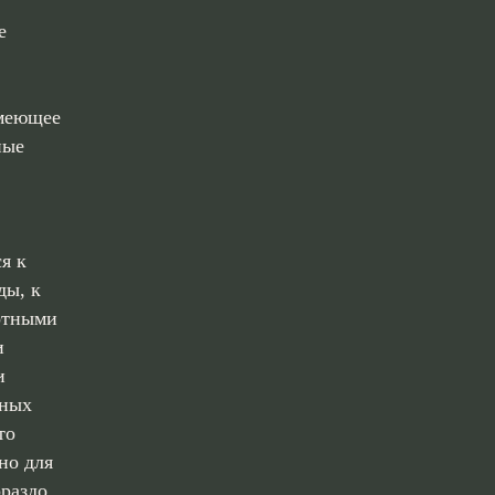
е
имеющее
ные
я к
ды, к
отными
и
и
чных
то
но для
ораздо