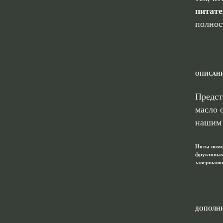
питате
полнос
ОПИСАН
Предст
масло 
нашим 
Ноты поми
фруктовым
завершающ
ДОПОЛН