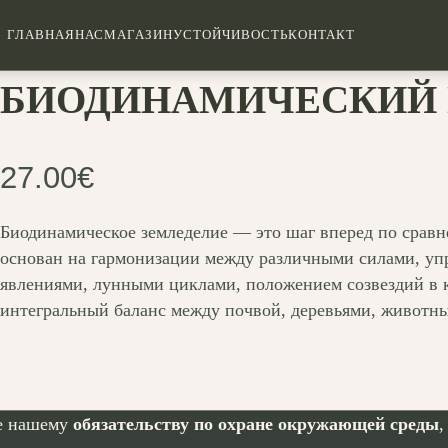
ГЛАВНАЯ
НАС
МАГАЗИН
УСТОЙЧИВОСТЬ
КОНТАКТ
БИОДИНАМИЧЕСКИЙ 
27.00
€
Биодинамическое земледелие — это шаг вперед по ср
основан на гармонизации между различными силами, у
явлениями, лунными циклами, положением созвездий в к
интегральный баланс между почвой, деревьями, животны
е нашему
обязательству по охране окружающей среды
,