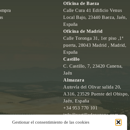
Oficina de Baeza
ompra
Calle Cura 41 Edificio Venus
as
Local Bajo, 23440 Baeza, Jaén,
España
Oficina de Madrid
Calle Toronga 31, 1er piso ,1ª
puerta, 28043 Madrid , Madrid,
España
Castillo
C. Castillo, 7, 23420 Canena,
Jaén
Almazara
Autovía del Olivar salida 20,
A316, 23529 Puente del Obispo,
Jaén, España
+34 953 770 101
info@castillodecanena.com
Gestionar el consentimiento de las cookies