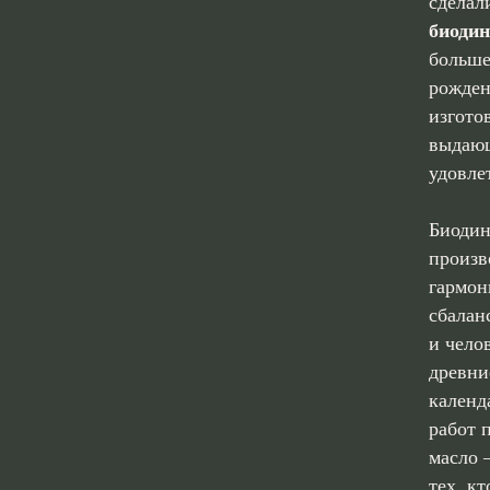
сделал
биодин
больше
рожден
изгото
выдающ
удовле
Биодин
произв
гармон
сбалан
и чело
древни
календ
работ 
масло 
тех, к