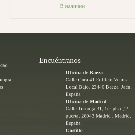
В наличии
Encuéntranos
idad
Oficina de Baeza
ompra
Calle Cura 41 Edificio Venus
as
Local Bajo, 23440 Baeza, Jaén,
España
Oficina de Madrid
Calle Toronga 31, 1er piso ,1ª
puerta, 28043 Madrid , Madrid,
España
Castillo