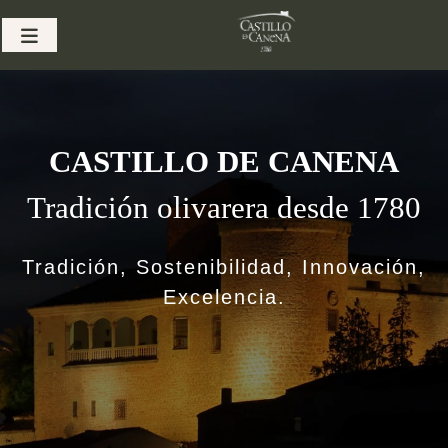
Skip
to
content
CASTILLO DE CANENA
Tradición olivarera desde 1780
Tradición, Sostenibilidad, Innovación,
Excelencia.