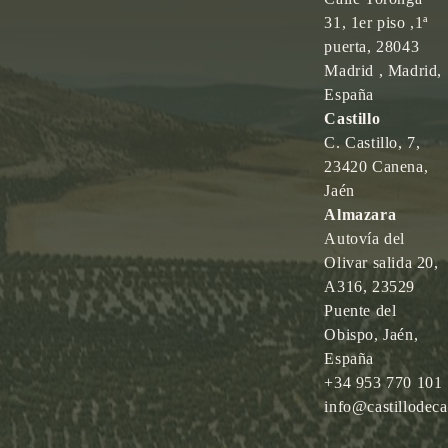
31, 1er piso ,1ª
puerta, 28043
Madrid , Madrid,
España
Castillo
C. Castillo, 7,
23420 Canena,
Jaén
Almazara
Autovía del
Olivar salida 20,
A316, 23529
Puente del
Obispo, Jaén,
España
+34 953 770 101
info@castillodec