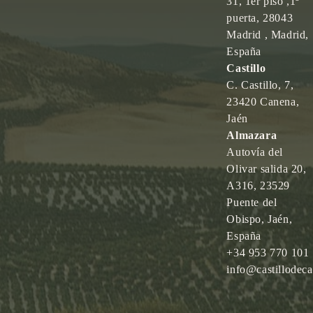
31, 1er piso ,1ª
puerta, 28043
Madrid , Madrid,
España
Castillo
C. Castillo, 7,
23420 Canena,
Jaén
Almazara
Autovía del
Olivar salida 20,
A316, 23529
Puente del
Obispo, Jaén,
España
+34 953 770 101
info@castillodec