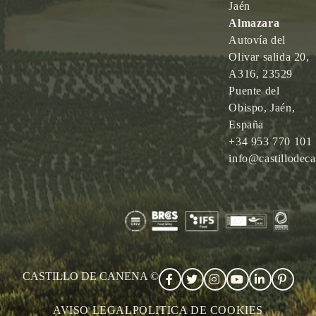
Jaén
Almazara
Autovía del
Olivar salida 20,
A316, 23529
Puente del
Obispo, Jaén,
España
+34 953 770 101
info@castillodec
CASTILLO DE CANENA ©
AVISO LEGAL
POLITICA DE COOKIES