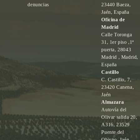
denuncias
23440 Baeza,
Jaén, España
Oficina de
Madrid
Calle Toronga
31, 1er piso ,1ª
puerta, 28043
Madrid , Madrid,
España
Castillo
C. Castillo, 7,
23420 Canena,
Jaén
Almazara
Autovía del
Olivar salida 20,
A316, 23529
Puente del
Obispo, Jaén,