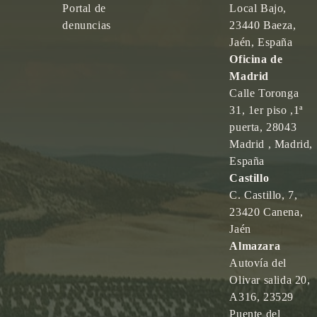
Portal de
Local Bajo,
denuncias
23440 Baeza,
Jaén, España
Oficina de
Madrid
Calle Toronga
31, 1er piso ,1ª
puerta, 28043
Madrid , Madrid,
España
Castillo
C. Castillo, 7,
23420 Canena,
Jaén
Almazara
Autovía del
Olivar salida 20,
A316, 23529
Puente del