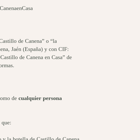
odeCanenaenCasa
tillo de Canena” o “la
ena, Jaén (España) y con CIF:
Castillo de Canena en Casa” de
normas.
í como de
cualquier persona
e que:
o y la botella de Castillo de Canena