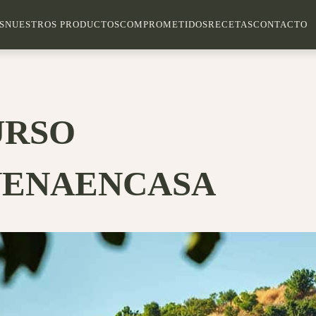
S
NUESTROS PRODUCTOS
COMPROMETIDOS
RECETAS
CONTACTO
URSO
NENAENCASA