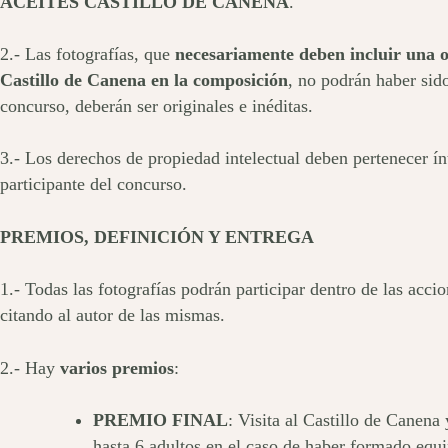
ACEITES CASTILLO DE CANENA
.
2.- Las fotografías, que
necesariamente deben incluir una o 
Castillo de Canena en la composición
, no podrán haber sid
concurso, deberán ser originales e inéditas.
3.- Los derechos de propiedad intelectual deben pertenecer í
participante del concurso.
PREMIOS, DEFINICIÓN Y ENTREGA
1.- Todas las fotografías podrán participar dentro de las acc
citando al autor de las mismas.
2.- Hay
varios premios
:
PREMIO FINAL
: Visita al Castillo de Canena 
hasta 6 adultos en el caso de haber formado equ