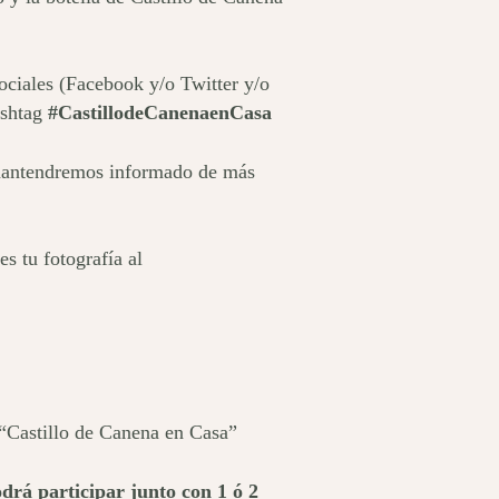
sociales (Facebook y/o Twitter y/o
ashtag
#CastillodeCanenaenCasa
mantendremos informado de más
s tu fotografía al
 “Castillo de Canena en Casa”
drá participar junto con 1 ó 2