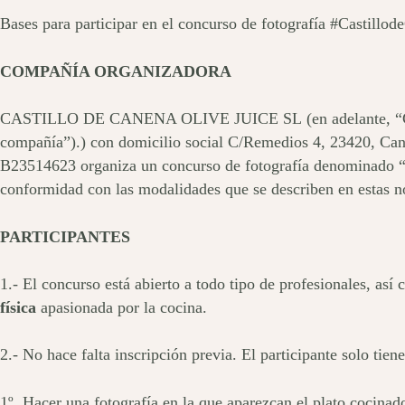
Bases para participar en el concurso de fotografía #Castill
COMPAÑÍA ORGANIZADORA
CASTILLO DE CANENA OLIVE JUICE SL (en adelante, “Cas
compañía”).) con domicilio social C/Remedios 4, 23420, Can
B23514623 organiza un concurso de fotografía denominado “
conformidad con las modalidades que se describen en estas 
PARTICIPANTES
1.- El concurso está abierto a todo tipo de profesionales, as
física
apasionada por la cocina.
2.- No hace falta inscripción previa. El participante solo tien
1º. Hacer una fotografía en la que aparezcan el plato cocinad