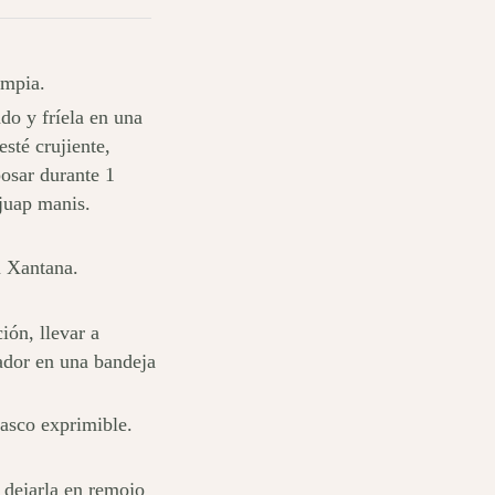
impia.
do y fríela en una
sté crujiente,
posar durante 1
tjuap manis.
n Xantana.
ión, llevar a
lador en una bandeja
rasco exprimible.
, dejarla en remojo