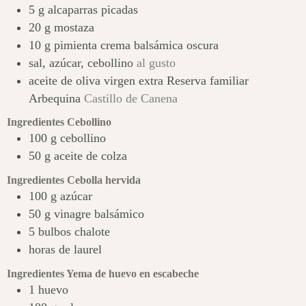
5
g
alcaparras picadas
20
g
mostaza
10
g
pimienta crema balsámica oscura
sal, azúcar, cebollino
al gusto
aceite de oliva virgen extra Reserva familiar
Arbequina
Castillo de Canena
Ingredientes Cebollino
100
g
cebollino
50
g
aceite de colza
Ingredientes Cebolla hervida
100
g
azúcar
50
g
vinagre balsámico
5
bulbos
chalote
horas de laurel
Ingredientes Yema de huevo en escabeche
1
huevo